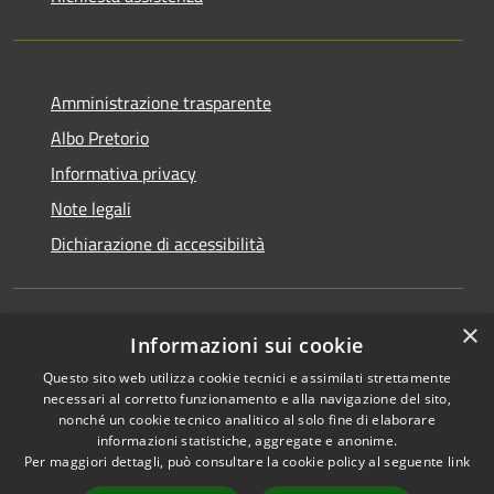
Amministrazione trasparente
Albo Pretorio
Informativa privacy
Note legali
Dichiarazione di accessibilità
×
Informazioni sui cookie
RSS
Comune convenzionato
Accessibilità
Astigov
Questo sito web utilizza cookie tecnici e assimilati strettamente
necessari al corretto funzionamento e alla navigazione del sito,
Privacy
nonché un cookie tecnico analitico al solo fine di elaborare
Progetto
|
Convenzione
|
Cookie
informazioni statistiche, aggregate e anonime.
Adesioni
Mappa del sito
Per maggiori dettagli, può consultare la cookie policy al seguente
link