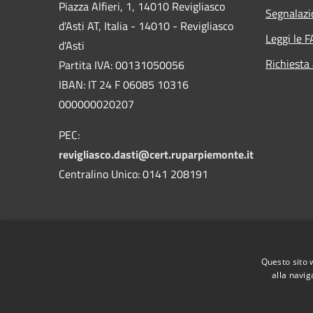
Piazza Alfieri, 1, 14010 Revigliasco
Segnalazi
d'Asti AT, Italia - 14010 - Revigliasco
Leggi le 
d'Asti
Richiesta
Partita IVA: 00131050056
IBAN: IT 24 F 06085 10316
000000020207
PEC:
revigliasco.dasti@cert.ruparpiemonte.it
Centralino Unico: 0141 208191
RSS
Accessibilità
Privacy
Cookie
Mappa de
Questo sito 
alla navig