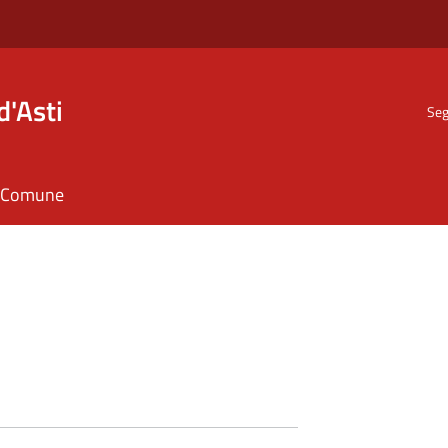
d'Asti
Seg
il Comune