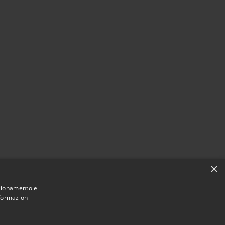
×
Comune convenzionato
Astigov
nzionamento e
nformazioni
|
|
Progetto
Convenzione
Adesioni