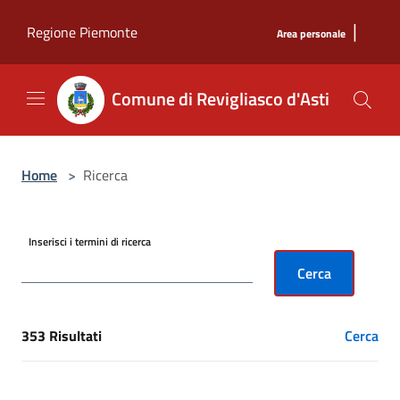
Salta al contenuto principale
|
Regione Piemonte
Area personale
Comune di Revigliasco d'Asti
Home
>
Ricerca
Inserisci i termini di ricerca
Cerca
353 Risultati
Cerca
[results] Risultati