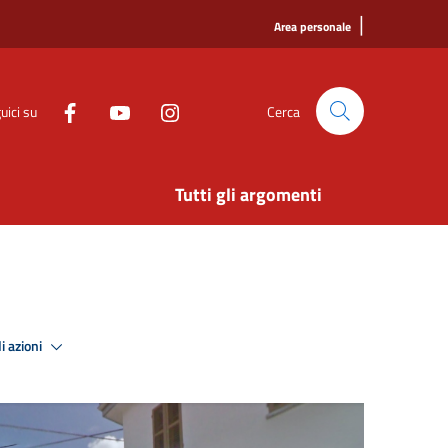
|
Area personale
uici su
Cerca
Tutti gli argomenti
i azioni