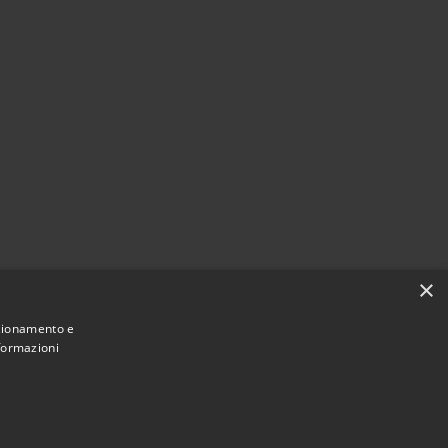
×
Comune convenzionato
Astigov
nzionamento e
nformazioni
|
|
Progetto
Convenzione
Adesioni
•
Accesso redazione