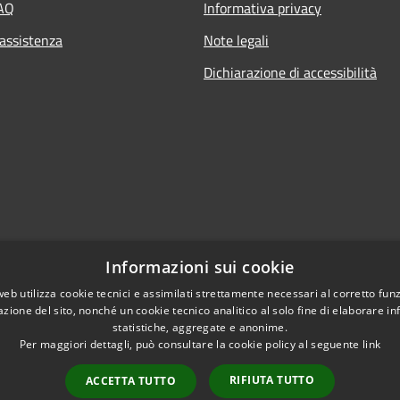
FAQ
Informativa privacy
 assistenza
Note legali
Dichiarazione di accessibilità
Informazioni sui cookie
l sito
web utilizza cookie tecnici e assimilati strettamente necessari al corretto fu
azione del sito, nonché un cookie tecnico analitico al solo fine di elaborare i
statistiche, aggregate e anonime.
Per maggiori dettagli, può consultare la cookie policy al seguente
link
RIFIUTA TUTTO
ACCETTA TUTTO