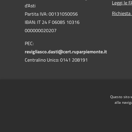
Leggi le 
d'Asti
Richiesta
Partita IVA: 00131050056
IBAN: IT 24 F 06085 10316
000000020207
PEC:
revigliasco.dasti@cert.ruparpiemonte.it
Centralino Unico: 0141 208191
RSS
Accessibilità
Privacy
Cookie
Mappa de
Questo sito 
alla navig