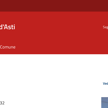
d'Asti
Seg
il Comune
Ved
:32