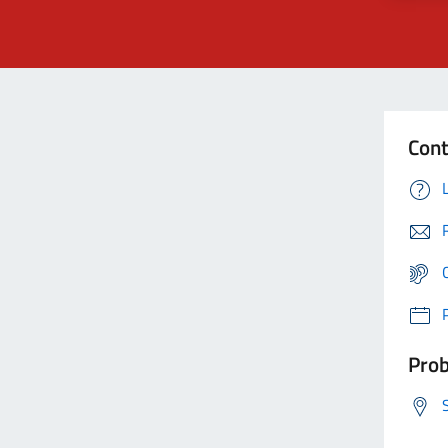
Cont
Prob