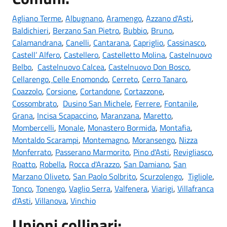
Agliano Terme
,
Albugnano
,
Aramengo
,
Azzano d'Asti
,
Baldichieri
,
Berzano San Pietro
,
Bubbio
,
Bruno
,
Calamandrana
,
Canelli
,
Cantarana
,
Capriglio
,
Cassinasco
,
Castell’ Alfero
,
Castellero
,
Castelletto Molina
,
Castelnuovo
Belbo
,
Castelnuovo Calcea
,
Castelnuovo Don Bosco
,
Cellarengo
,
Celle Enomondo
,
Cerreto
,
Cerro Tanaro
,
Coazzolo
,
Corsione
,
Cortandone
,
Cortazzone
,
Cossombrato
,
Dusino San Michele
,
Ferrere
,
Fontanile
,
Grana
,
Incisa Scapaccino
,
Maranzana
,
Maretto
,
Mombercelli
,
Monale
,
Monastero Bormida
,
Montafia
,
Montaldo Scarampi
,
Montemagno
,
Moransengo
,
Nizza
Monferrato
,
Passerano Marmorito
,
Pino d'Asti
,
Revigliasco
,
Roatto
,
Robella
,
Rocca d'Arazzo
,
San Damiano
,
San
Marzano Oliveto
,
San Paolo Solbrito
,
Scurzolengo
,
Tigliole
,
Tonco
,
Tonengo
,
Vaglio Serra
,
Valfenera
,
Viarigi
,
Villafranca
d'Asti
,
Villanova
,
Vinchio
Unioni collinari: