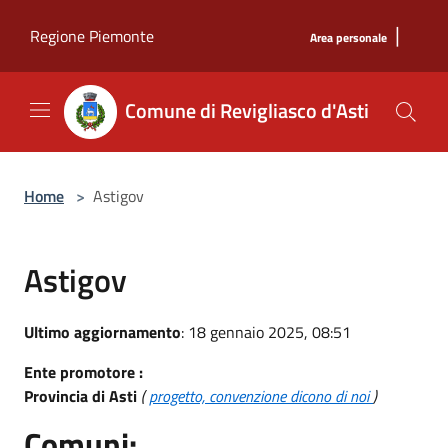
Salta al contenuto principale
|
Regione Piemonte
Area personale
Comune di Revigliasco d'Asti
Home
>
Astigov
Astigov
Ultimo aggiornamento
: 18 gennaio 2025, 08:51
Ente promotore :
Provincia di Asti
(
progetto, convenzione dicono di noi
)
Comuni: