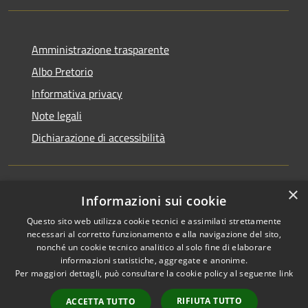
Amministrazione trasparente
Albo Pretorio
Informativa privacy
Note legali
Dichiarazione di accessibilità
×
Informazioni sui cookie
RSS
Comune convenzionato
Questo sito web utilizza cookie tecnici e assimilati strettamente
Accessibilità
Astigov
necessari al corretto funzionamento e alla navigazione del sito,
Privacy
nonché un cookie tecnico analitico al solo fine di elaborare
Progetto
|
Convenzione
|
Cookie
informazioni statistiche, aggregate e anonime.
Adesioni
Mappa del sito
Per maggiori dettagli, può consultare la cookie policy al seguente
link
•
Accesso redazione
RIFIUTA TUTTO
ACCETTA TUTTO