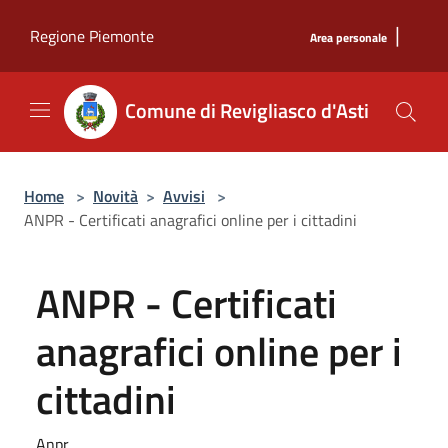
Salta al contenuto principale
|
Regione Piemonte
Area personale
Comune di Revigliasco d'Asti
Home
>
Novità
>
Avvisi
>
ANPR - Certificati anagrafici online per i cittadini
ANPR - Certificati
anagrafici online per i
cittadini
Anpr