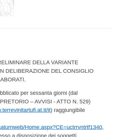
RELIMINARE DELLA VARIANTE
ON DELIBERAZIONE DEL CONSIGLIO
LABORATI.
bblicato per sessanta giorni (dal
BO PRETORIO – AVVISI - ATTO N. 529)
terrevinitartufi.at.it/it
) raggiungibile
zi/saturnweb/Home.aspx?CE=uctrrvntrtf1340
,
esso a disposizione dei soggetti