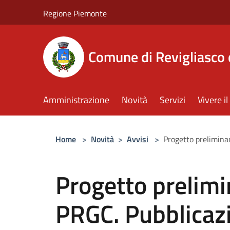
Salta al contenuto principale
Regione Piemonte
Comune di Revigliasco 
Amministrazione
Novità
Servizi
Vivere 
Home
>
Novità
>
Avvisi
>
Progetto preliminar
Progetto prelimin
PRGC. Pubblicaz