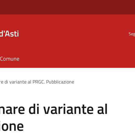
d'Asti
Seg
il Comune
e di variante al PRGC. Pubblicazione
are di variante al
ione