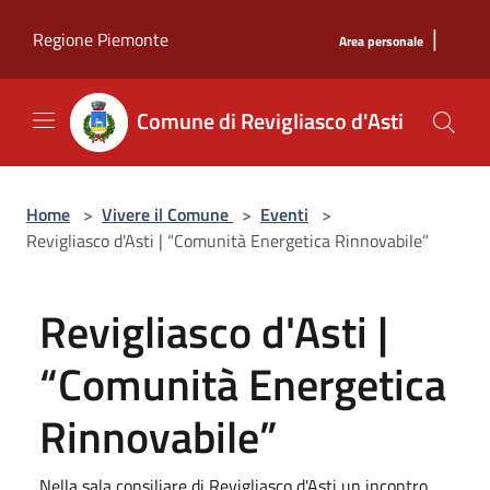
Salta al contenuto principale
|
Regione Piemonte
Area personale
Comune di Revigliasco d'Asti
Home
>
Vivere il Comune
>
Eventi
>
Revigliasco d'Asti | “Comunità Energetica Rinnovabile”
Revigliasco d'Asti |
“Comunità Energetica
Rinnovabile”
Nella sala consiliare di Revigliasco d'Asti un incontro