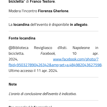
bicicletta
” di
Franco Testore
.
Modera l'incontro
Fiorenza Gherlone
.
La
locandina
dell'evento è disponibile
in allegato
.
Fonte locandina
@Biblioteca Revigliasco d'Asti. Napoleone in
bicicletta.
Facebook
, 10 apr.
2024,
www.facebook.com/photo/?
fbid=950327890426342&amp;set=a.484982043627598
.
Ultimo accesso il 11 apr. 2024.
Note
L'orario di conclusione dell'evento è indicativo.