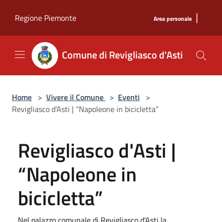
Salta al contenuto principale
|
Regione Piemonte
Area personale
Comune di Revigliasco d'Asti
Home
>
Vivere il Comune
>
Eventi
>
Revigliasco d'Asti | “Napoleone in bicicletta”
Revigliasco d'Asti |
“Napoleone in
bicicletta”
Nel palazzo comunale di Revigliasco d'Asti la