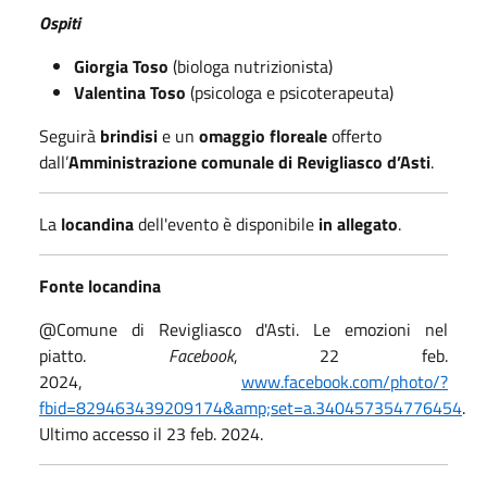
Ospiti
Giorgia Toso
(biologa nutrizionista)
Valentina Toso
(psicologa e psicoterapeuta)
Seguirà
brindisi
e un
omaggio floreale
offerto
dall’
Amministrazione comunale di Revigliasco d’Asti
.
La
locandina
dell'evento è disponibile
in allegato
.
Fonte locandina
@Comune di Revigliasco d'Asti. Le emozioni nel
piatto.
Facebook
, 22 feb.
2024,
www.facebook.com/photo/?
fbid=829463439209174&amp;set=a.340457354776454
.
Ultimo accesso il 23 feb. 2024.