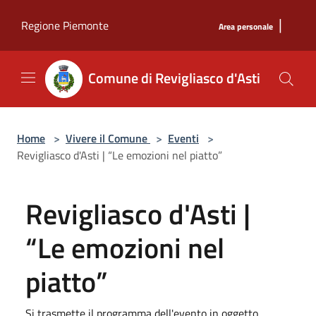
Salta al contenuto principale
|
Regione Piemonte
Area personale
Comune di Revigliasco d'Asti
Home
>
Vivere il Comune
>
Eventi
>
Revigliasco d'Asti | “Le emozioni nel piatto”
Revigliasco d'Asti |
“Le emozioni nel
piatto”
Si trasmette il programma dell'evento in oggetto.