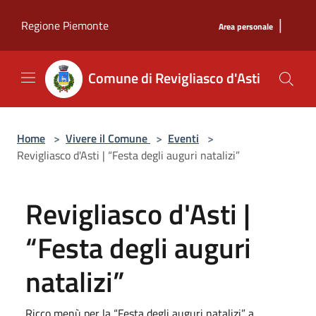
Salta al contenuto principale
|
Regione Piemonte
Area personale
Comune di Revigliasco d'Asti
Home
>
Vivere il Comune
>
Eventi
>
Revigliasco d'Asti | “Festa degli auguri natalizi”
Revigliasco d'Asti |
“Festa degli auguri
natalizi”
Ricco menù per la “Festa degli auguri natalizi” a