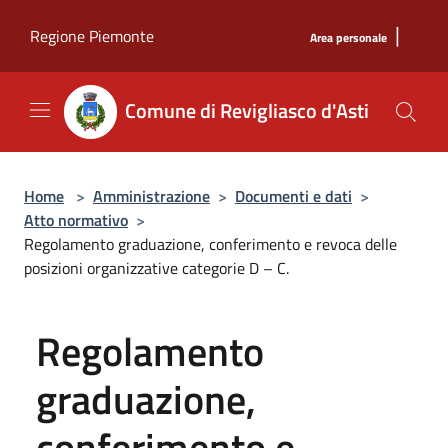
Salta al contenuto principale
|
Regione Piemonte
Area personale
Comune di Revigliasco d'Asti
Home
>
Amministrazione
>
Documenti e dati
>
Atto normativo
>
Regolamento graduazione, conferimento e revoca delle
posizioni organizzative categorie D – C.
Regolamento
graduazione,
conferimento e