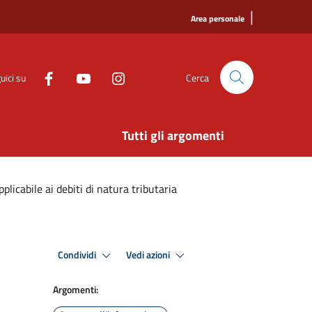
|
Area personale
uici su
Cerca
Tutti gli argomenti
licabile ai debiti di natura tributaria
Condividi
Vedi azioni
Argomenti: