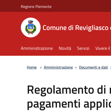
Salta al contenuto principale
Regione Piemonte
Comune di Revigliasco 
Amministrazione
Novità
Servizi
Vivere 
Home
>
Amministrazione
>
Documenti e dati
Regolamento di r
pagamenti applica