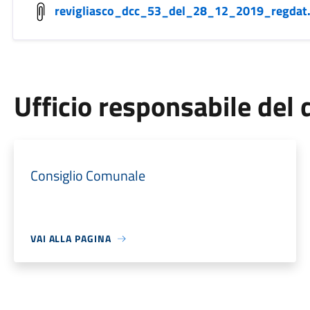
revigliasco_dcc_53_del_28_12_2019_regdat.
Ufficio responsabile de
Consiglio Comunale
VAI ALLA PAGINA