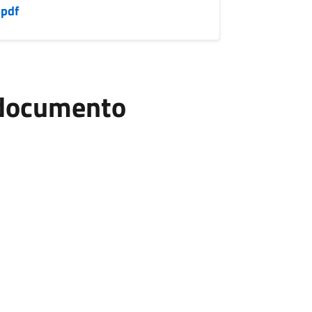
pdf
l documento