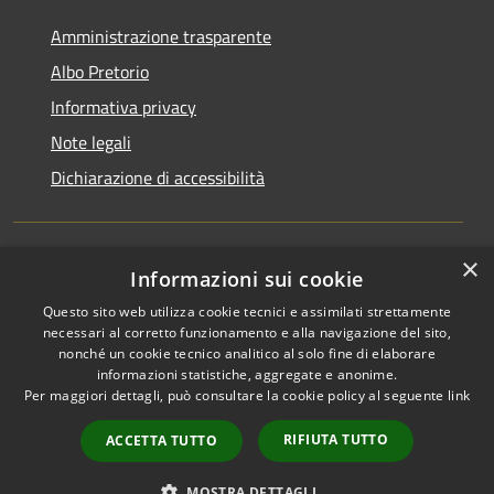
Amministrazione trasparente
Albo Pretorio
Informativa privacy
Note legali
Dichiarazione di accessibilità
×
Informazioni sui cookie
RSS
Comune convenzionato
Accessibilità
Astigov
Questo sito web utilizza cookie tecnici e assimilati strettamente
necessari al corretto funzionamento e alla navigazione del sito,
Privacy
nonché un cookie tecnico analitico al solo fine di elaborare
Progetto
|
Convenzione
|
Cookie
informazioni statistiche, aggregate e anonime.
Adesioni
Mappa del sito
Per maggiori dettagli, può consultare la cookie policy al seguente
link
•
Accesso redazione
RIFIUTA TUTTO
ACCETTA TUTTO
MOSTRA DETTAGLI